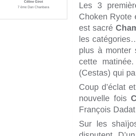
Céline Girot
Les 3 premièr
7 ème Dan Chanbara
Choken Ryote e
est sacré
Cham
les catégories…
plus à monter 
cette matinée.
(Cestas) qui pa
Coup d’éclat e
nouvelle fois
C
François Dadat 
Sur les shaïj
disputent. D’un