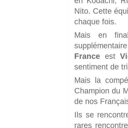
en Kodachi, R
Nito. Cette équ
chaque fois.
Mais en fina
supplémentair
France
est
V
sentiment de tr
Mais la compét
Champion du Mon
de nos Français
Ils se rencontr
rares rencontre